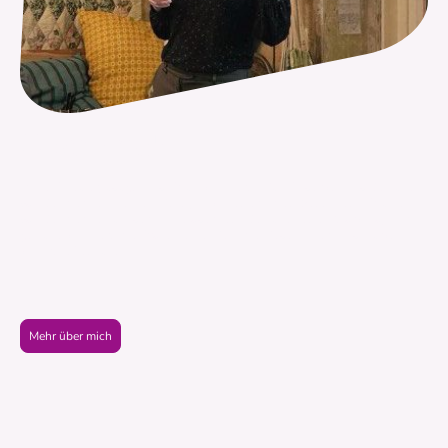
Über mich
Ich bin Theaterpädagin und Erzählkünstlerin. Das Entdecken und Gestalten
von Geschichten steht im Mittelpunkt meiner Arbeit. Sei es beim Erzählen
von Geschichten auf der Bühne oder beim Gestalten eines Workshops. Ich
gestalte künstlerische Prozesse mit Menschen jeden Alters und stärke
kulturelle Teilhabe.
Mehr über mich